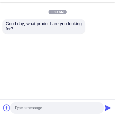
फिल्ट्रेशन सामग्री के क्षेत्र पर ध्यान केंद्रित
करते हुए, केडीएल शंघाई अंतर्राष्ट्रीय
8:53 AM
रासायनिक उपकरण प्रदर्शनी में दिखाई दिया
Good day, what product are you looking 
for?
केडीएल प्रोड्यूस स्टेनलेस स्टील सुरक्षा
स्क्रीन खिड़की सुरक्षा के लिए
होम
हमारे बारे में
हमसे संपर्क करें
Desktop Site
साइटमैप
Privacy Policy
गुणवत्ता
बुना तार जाल स्क्रीन
चीन का कारखाना.Copyright ©
2026 Anping Kingdelong Wire Mesh Co.,Ltd. All
Rights Reserved.