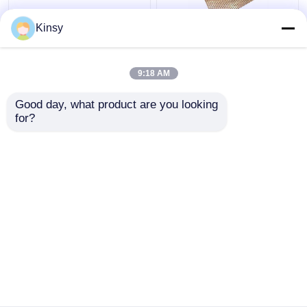
0.2-100 मिमी होल छिद्रित
अनुकूलित पीतल कॉपर
Kinsy
मेश शीट राइस मिल स्क्रीन
छिद्रित धातु शीट
9:18 AM
सबसे अच्छी कीमत
सबसे अच्छी कीमत
Good day, what product are you looking 
for?
हमसे संपर्क करें
हमसे संपर्क करें
और देखो
होम
हमारे बारे में
हमसे संपर्क करें
Desktop Site
साइटमैप
Privacy Policy