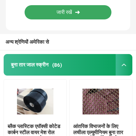
वेल्डेड वायर मेष पैनल
छिद्रित धातु की चादर
अन्य श्रेणियों अमेरिका से
फ़िल्टर स्क्रीन मेष
बुना तार जाल स्क्रीन
(86)
छिद्रित एल्यूमीनियम मुखौटा
वायर मेश क्लॉथ
कंपन स्क्रीन मेष
ब्लैक प्लास्टिक एपॉक्सी कोटेड
आंतरिक विभाजनों के लिए
कार्बन स्टील वायर मेश रोल
लचीला एल्युमीनियम बुना तार