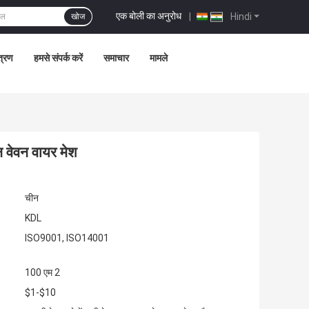
एक बोली का अनुरोध
|
Hindi
खोज
त्रण
हमसे संपर्क करें
समाचार
मामले
न वेवन वायर मेश
चीन
KDL
ISO9001, ISO14001
100 एम 2
$1-$10