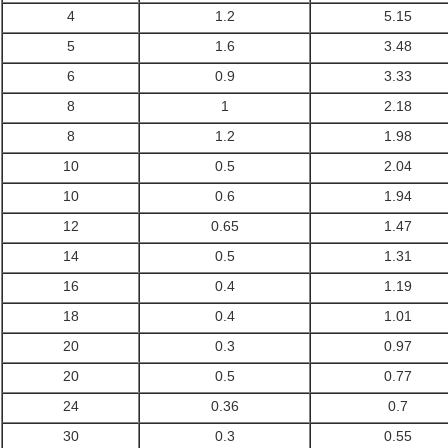
4
1.2
5.15
5
1.6
3.48
6
0.9
3.33
8
1
2.18
8
1.2
1.98
10
0.5
2.04
10
0.6
1.94
12
0.65
1.47
14
0.5
1.31
16
0.4
1.19
18
0.4
1.01
20
0.3
0.97
20
0.5
0.77
24
0.36
0.7
30
0.3
0.55