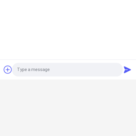
घर
Photo
उत्पाद
Video Call
Audio Call
वी.आर. शो