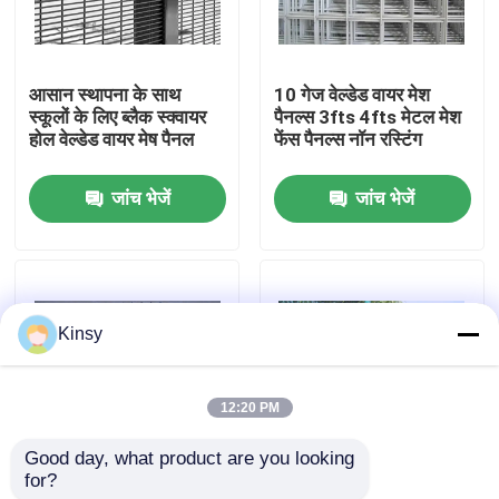
हमारे बारे में
आसान स्थापना के साथ
10 गेज वेल्डेड वायर मेश
स्कूलों के लिए ब्लैक स्क्वायर
पैनल्स 3fts 4fts मेटल मेश
कारखाने का दौरा
होल वेल्डेड वायर मेष पैनल
फेंस पैनल्स नॉन रस्टिंग
जांच भेजें
जांच भेजें
गुणवत्ता नियंत्रण
हमसे संपर्क करें
Kinsy
समाचार
12:20 PM
मामले
Good day, what product are you looking 
for?
2 घुमावदार जस्ती तार जाल
पर्यावरण संरक्षण के लिए 2 इंच
बुना तार जाल स्क्रीन