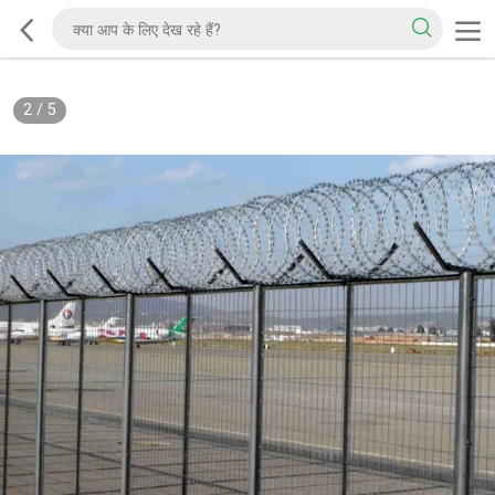
2
/
5