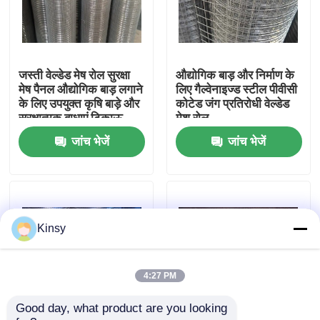
हमारे बारे में
जस्ती वेल्डेड मेष रोल सुरक्षा
औद्योगिक बाड़ और निर्माण के
कारखाने का दौरा
मेष पैनल औद्योगिक बाड़ लगाने
लिए गैल्वेनाइज्ड स्टील पीवीसी
के लिए उपयुक्त कृषि बाड़े और
कोटेड जंग प्रतिरोधी वेल्डेड
सुरक्षात्मक बाधाएं टिकाऊ
मेश रोल
गुणवत्ता नियंत्रण
जांच भेजें
जांच भेजें
हमसे संपर्क करें
समाचार
Kinsy
मामले
4:27 PM
Good day, what product are you looking 
बुना तार जाल स्क्रीन