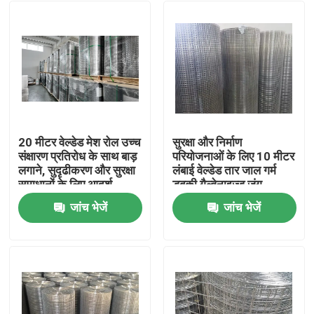
20 मीटर वेल्डेड मेश रोल उच्च
सुरक्षा और निर्माण
संक्षारण प्रतिरोध के साथ बाड़
परियोजनाओं के लिए 10 मीटर
लगाने, सुदृढीकरण और सुरक्षा
लंबाई वेल्डेड तार जाल गर्म
समाधानों के लिए आदर्श
डुबकी गैल्वेनाइज्ड जंग
प्रतिरोधी जाल पैनल
जांच भेजें
जांच भेजें
घर
उत्पाद
वी.आर. शो