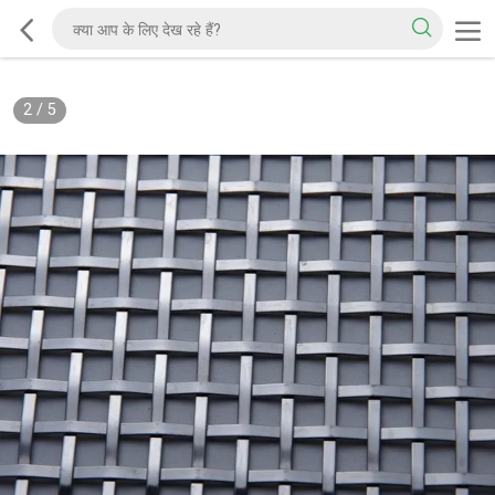
2
/
5