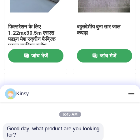
हमारे बारे में
फिल्टरेशन के लिए
बहुउद्देशीय बुना तार जाल
1.22mx30.5m एसएस
कपड़ा
कारखाने का दौरा
फाइन मेश स्क्रीन फैब्रिक
फाइन हार्डवेयर क्लॉथ
जांच भेजें
जांच भेजें
गुणवत्ता नियंत्रण
हमसे संपर्क करें
Kinsy
समाचार
6:45 AM
मामले
Good day, what product are you looking 
for?
फ़िल्टरिंग सामग्री AISI304
छानने के लिए ISO14001
बुना तार जाल स्क्रीन