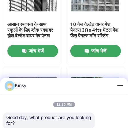
हमारे बारे में
आसान स्थापना के साथ
10 गेज वेल्डेड वायर मेश
स्कूलों के लिए ब्लैक स्क्वायर
पैनल्स 3fts 4fts मेटल मेश
कारखाने का दौरा
होल वेल्डेड वायर मेष पैनल
फेंस पैनल्स नॉन रस्टिंग
जांच भेजें
जांच भेजें
गुणवत्ता नियंत्रण
हमसे संपर्क करें
Kinsy
समाचार
12:30 PM
मामले
Good day, what product are you looking 
for?
2 घुमावदार जस्ती तार जाल
पर्यावरण संरक्षण के लिए 2 इंच
बुना तार जाल स्क्रीन