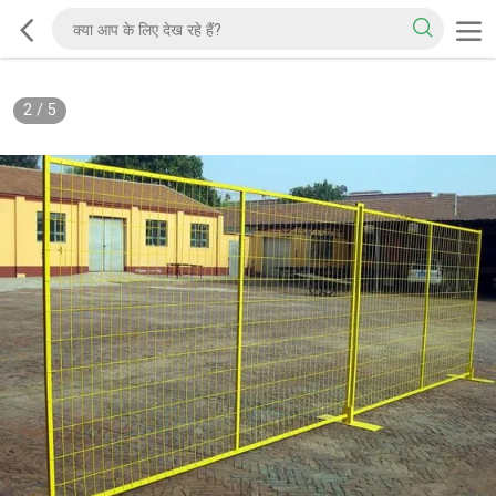
2
/
5