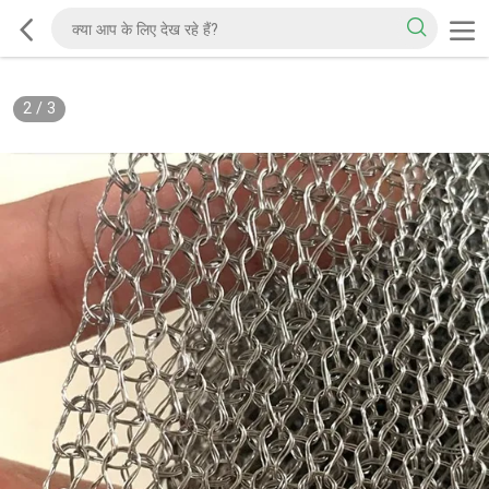
2
/
3