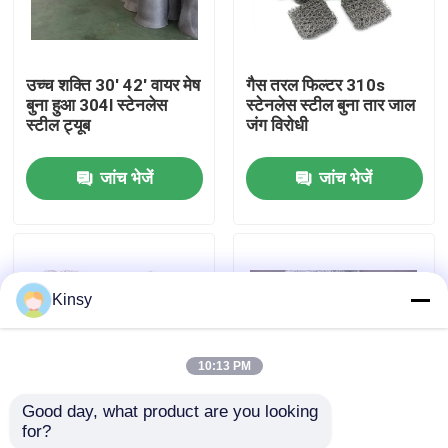
हमारे बारे में
उच्च शक्ति 30' 42' वायर मेष
गैस तरल फिल्टर 310s
बुना हुआ 304l स्टेनलेस
स्टेनलेस स्टील बुना तार जाल
कारखाने का दौरा
स्टील ट्यूब
जंग विरोधी
जांच भेजें
जांच भेजें
गुणवत्ता नियंत्रण
हमसे संपर्क करें
Kinsy
समाचार
10:13 PM
मामले
Good day, what product are you looking 
for?
फिल्टर तत्व गैस तरल तांबा
कुशल बहुमुखी पृथक्करण और
बुना तार जाल स्क्रीन