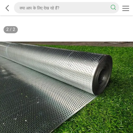
2
/
2