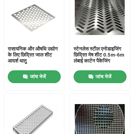
रासायनिक और औषधि उद्योग
स्टेनलेस स्टील एनोडाइजिंग
के लिए छिद्रित जाल शीट
छिद्रित मेष शीट 0.5m-6m
आदर्श धातु
लंबाई कार्टन पैकेजिंग
जांच भेजें
जांच भेजें
घर
उत्पाद
वी.आर. शो