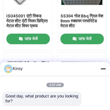
हमारे बारे में
ISO45001 एंटी स्किड
SS304 गोल Bbq ग्रिल मेश
मेटल शीट एंटी स्लिप छिद्रित
8mm स्क्वायर परफोरेटेड
मेटल शीट वियर प्रूफ
मेटल शीट
कारखाने का दौरा
जांच भेजें
जांच भेजें
गुणवत्ता नियंत्रण
हमसे संपर्क करें
Kinsy
समाचार
3:37 AM
मामले
Good day, what product are you looking 
for?
उच्च खुले क्षेत्र छिद्रित स्टील
कस्टम समाधान विशिष्ट
जाल शीट पीवीसी कोटिंग
आवश्यकताओं के लिए छिद्रित
बुना तार जाल स्क्रीन