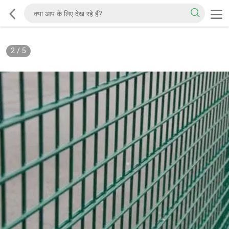
2
/
5