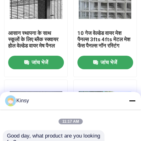
हमारे बारे में
आसान स्थापना के साथ
10 गेज वेल्डेड वायर मेश
कारखाने का दौरा
स्कूलों के लिए ब्लैक स्क्वायर
पैनल्स 3fts 4fts मेटल मेश
होल वेल्डेड वायर मेष पैनल
फेंस पैनल्स नॉन रस्टिंग
गुणवत्ता नियंत्रण
जांच भेजें
जांच भेजें
हमसे संपर्क करें
समाचार
Kinsy
मामले
11:17 AM
Good day, what product are you looking 
बुना तार जाल स्क्रीन