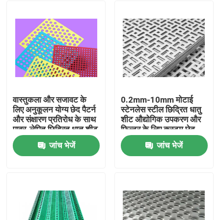
वास्तुकला और सजावट के
0.2mm-10mm मोटाई
लिए अनुकूलन योग्य छेद पैटर्न
स्टेनलेस स्टील छिद्रित धातु
और संक्षारण प्रतिरोध के साथ
शीट औद्योगिक उपकरण और
पावर-लेपित छिद्रित धातु शीट
फिल्टर के लिए कस्टम छेद
पैटर्न के साथ
जांच भेजें
जांच भेजें
घर
उत्पाद
वी.आर. शो