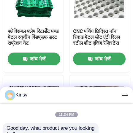
हमारे बारे में
फ्लेक्सिबल फ्लेम रिटार्डेंट पंच्ड
CNC पंचिंग छिद्रित नॉन
कारखाने का दौरा
मेटल स्क्रीन विंडप्रूफ डस्ट
स्किड मेटल प्लेट एंटी स्लिप
सप्रेशन नेट
स्टील शीट एजिंग रेज़िस्टेंस
गुणवत्ता नियंत्रण
जांच भेजें
जांच भेजें
हमसे संपर्क करें
समाचार
Kinsy
मामले
11:34 PM
Good day, what product are you looking 
बुना तार जाल स्क्रीन