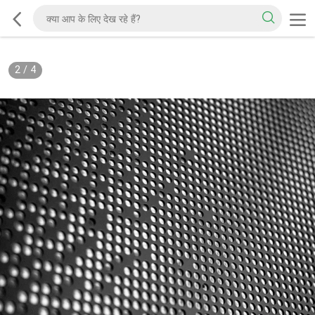
2
/
4