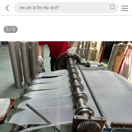
2
/
6