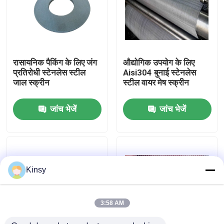
हमारे बारे में
कारखाने का दौरा
रासायनिक पैकिंग के लिए जंग
औद्योगिक उपयोग के लिए
प्रतिरोधी स्टेनलेस स्टील
Aisi304 बुनाई स्टेनलेस
जाल स्क्रीन
स्टील वायर मेष स्क्रीन
गुणवत्ता नियंत्रण
जांच भेजें
जांच भेजें
हमसे संपर्क करें
समाचार
Kinsy
मामले
3:58 AM
बुना तार जाल स्क्रीन